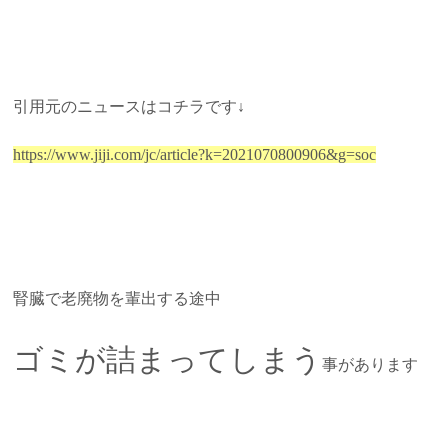
引用元のニュースはコチラです↓
https://www.jiji.com/jc/article?k=2021070800906&g=soc
腎臓で老廃物を輩出する途中
ゴミが詰まってしまう
事があります