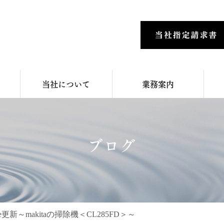
当社について
業務案内
ブログ
be更新～makitaの掃除機＜CL285FD＞～