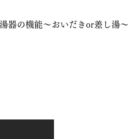
い給湯器の機能～おいだきor差し湯～