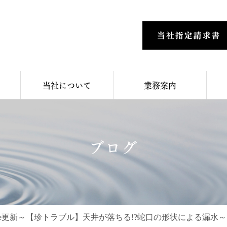
当社について
業務案内
ブログ
Tube更新～【珍トラブル】天井が落ちる!?蛇口の形状による漏水～