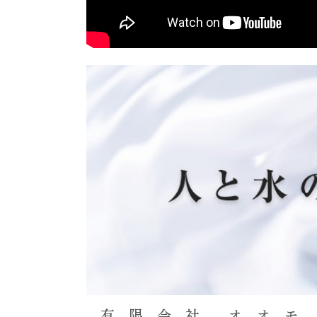
有 限 会 社 オ オ モ 