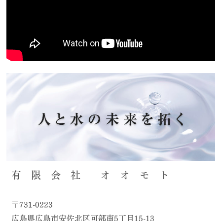
有 限 会 社 オ オ モ ト
〒731-0223
広島県広島市安佐北区可部南5丁目15-13