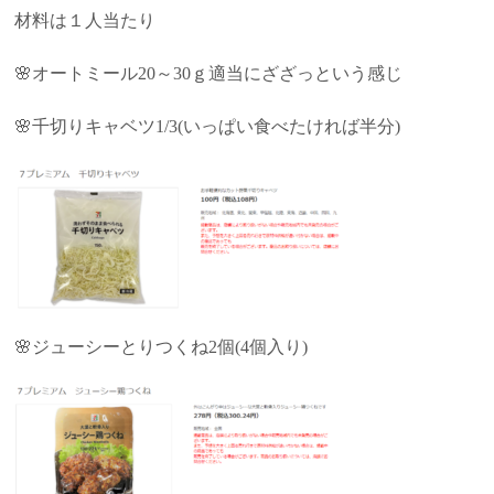
材料は１人当たり
🌸オートミール20～30ｇ適当にざざっという感じ
🌸千切りキャベツ1/3(いっぱい食べたければ半分)
🌸ジューシーとりつくね2個(4個入り)