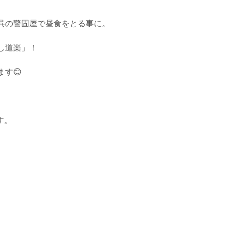
呉の警固屋で昼食をとる事に。
し道楽」！
す😊
す。