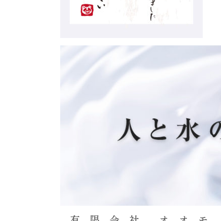
有 限 会 社 オ オ モ 