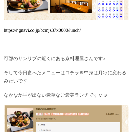
https://r.gnavi.co.jp/bcmjz37x0000/lunch/
可部のサンリブの近くにある京料理屋さんです♪
そして今日食べたメニューはコチラ※中身は月毎に変わる
みたいです
なかなか手が出ない豪華なご褒美ランチです☺☺